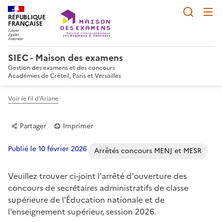
Reche
RÉPUBLIQUE
FRANÇAISE
SIEC - Maison des examens
Gestion des examens et des concours
Académies de Créteil, Paris et Versailles
Voir le fil d’Ariane
Partager
Imprimer
Publié le 10 février 2026
Arrêtés concours MENJ et MESR
Veuillez trouver ci-joint l'arrêté d'ouverture des
Partager sur Facebook
Partager sur Twitter
Partager sur LinkedIn
Partager par email
Copier dans le p
concours de secrétaires administratifs de classe
supérieure de l'Éducation nationale et de
l'enseignement supérieur, session 2026.