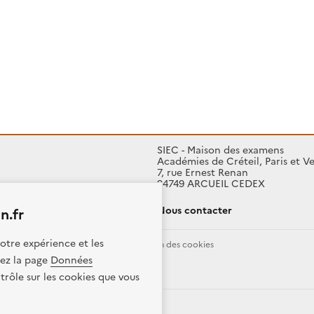
SIEC - Maison des examens
Académies de Créteil, Paris et Ve
7, rue Ernest Renan
94749 ARCUEIL CEDEX
Nous contacter
n.fr
otre expérience et les
Données personnelles
Gestion des cookies
itez la page
Données
ence etalab-2.0
trôle sur les cookies que vous