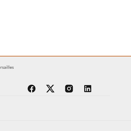
rsailles
facebook
x
instagram
linkedin