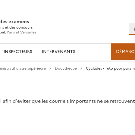
 des examens
Re
ns et des concours
l, Paris et Versailles
INSPECTEURS
INTERVENANTS
DÉMARC
nistratif classe supérieure
Docuthèque
Cyclades - Tuto pour param
 afin d'éviter que les courriels importants ne se retrouven
l
ns le presse-papier