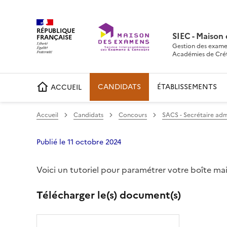
RÉPUBLIQUE
SIEC - Maison
FRANÇAISE
Gestion des exame
Académies de Crétei
CANDIDATS
ÉTABLISSEMENTS
ACCUEIL
Accueil
Candidats
Concours
SACS - Secrétaire admi
Publié le 11 octobre 2024
Voici un tutoriel pour paramétrer votre boîte mail
Partager sur Facebook
Partager sur Twitter
Partager sur LinkedIn
Partager par emai
Copier da
Télécharger le(s) document(s)