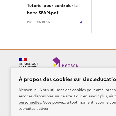
Tutoriel pour controler la
boite SPAM.pdf
PDF - 305.48 Ko
RÉPUBLIQUE
FRANÇAISE
À propos des cookies sur siec.educatio
Bienvenue ! Nous utilisons des cookies pour améliorer v
Plan du site
Presse
Accessibilité
Mentions légales
services disponibles sur ce site. Pour en savoir plus, vis
Sauf mention contraire, tous les contenus de ce site sont sous
lic
personnelles
. Vous pouvez, à tout moment, avoir le con
souhaitez activer.