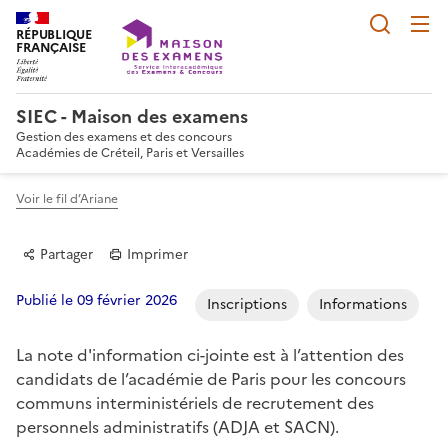
Reche
RÉPUBLIQUE
FRANÇAISE
SIEC - Maison des examens
Gestion des examens et des concours
Académies de Créteil, Paris et Versailles
Voir le fil d’Ariane
Partager
Imprimer
Publié le 09 février 2026
Inscriptions
Informations
La note d'information ci-jointe est à l’attention des
Partager sur Facebook
Partager sur Twitter
Partager sur LinkedIn
Partager par email
Copier dans le p
candidats de l’académie de Paris pour les concours
communs interministériels de recrutement des
personnels administratifs (ADJA et SACN).