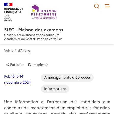
Reche
RÉPUBLIQUE
FRANÇAISE
SIEC - Maison des examens
Gestion des examens et des concours
Académies de Créteil, Paris et Versailles
Voir le fil d’Ariane
Partager
Imprimer
Publié le 14
Aménagements d'épreuves
novembre 2024
Informations
Partager sur Facebook
Partager sur Twitter
Partager sur LinkedIn
Partager par email
Copier dans le p
Une information à l'attention des candidats aux
concours de recrutement d'un emploi de la fonction
publique souhaitant obtenir des aménagements