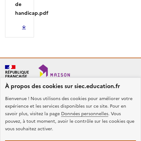
de
handicap.pdf
PDF - 635.49 Ko
RÉPUBLIQUE
FRANÇAISE
À propos des cookies sur siec.education.fr
Bienvenue ! Nous utilisons des cookies pour améliorer votre
SIEC - Maison des examens
Académies de Créteil, Paris et Versailles
expérience et les services disponibles sur ce site. Pour en
7, rue Ernest Renan
savoir plus, visitez la page
Données personnelles
. Vous
94749 ARCUEIL CEDEX
pouvez, à tout moment, avoir le contrôle sur les cookies que
Nous contacter
vous souhaitez activer.
facebook
x
instagram
linkedin