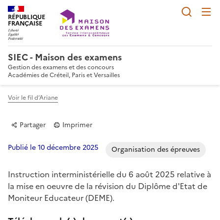
Reche
RÉPUBLIQUE
FRANÇAISE
SIEC - Maison des examens
Gestion des examens et des concours
Académies de Créteil, Paris et Versailles
Voir le fil d’Ariane
Partager
Imprimer
Publié le 10 décembre 2025
Organisation des épreuves
Instruction interministérielle du 6 août 2025 relative à
Partager sur Facebook
Partager sur Twitter
Partager sur LinkedIn
Partager par email
Copier dans le p
la mise en oeuvre de la révision du Diplôme d'Etat de
Moniteur Educateur (DEME).