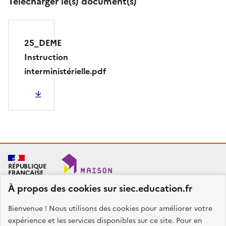
Télécharger le(s) document(s)
25_DEME
Instruction
interministérielle.pdf
PDF - 1.41 Mo
RÉPUBLIQUE
FRANÇAISE
À propos des cookies sur siec.education.fr
Bienvenue ! Nous utilisons des cookies pour améliorer votre
SIEC - Maison des examens
Académies de Créteil, Paris et Versailles
expérience et les services disponibles sur ce site. Pour en
7, rue Ernest Renan