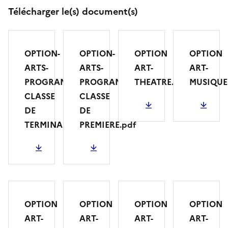
Télécharger le(s) document(s)
OPTION-
OPTION-
OPTION
OPTION
ARTS-
ARTS-
ART-
ART-
PROGRAMME
PROGRAMME
THEATRE.pdf
MUSIQUE
CLASSE
CLASSE
PDF - 717.64 Ko
PDF - 297.17 K
DE
DE
TERMINALE.pdf
PREMIERE.pdf
PDF - 522.87 Ko
PDF - 458.97 Ko
OPTION
OPTION
OPTION
OPTION
ART-
ART-
ART-
ART-