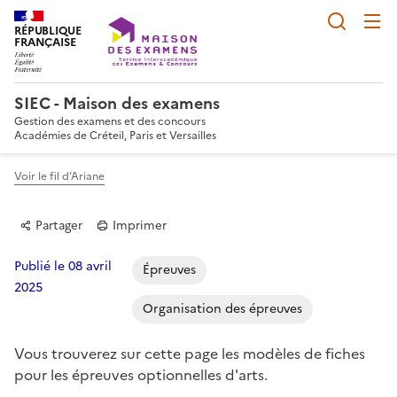
Reche
RÉPUBLIQUE
FRANÇAISE
SIEC - Maison des examens
Gestion des examens et des concours
Académies de Créteil, Paris et Versailles
Voir le fil d’Ariane
Partager
Imprimer
Publié le 08 avril
Épreuves
2025
Organisation des épreuves
Partager sur Facebook
Partager sur Twitter
Partager sur LinkedIn
Partager par email
Copier dans le p
Vous trouverez sur cette page les modèles de fiches
pour les épreuves optionnelles d'arts.