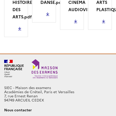
HISTOIRE
DANSE.pdf
CINEMA
ARTS
DES
AUDIOVISUEL.pdf
PLASTIQU
PDF - 330.22 Ko
ARTS.pdf
PDF - 731.84 Ko
PDF - 524.60 K
PDF - 520.39 Ko
RÉPUBLIQUE
FRANÇAISE
SIEC - Maison des examens
Académies de Créteil, Paris et Versailles
7, rue Ernest Renan
94749 ARCUEIL CEDEX
Nous contacter