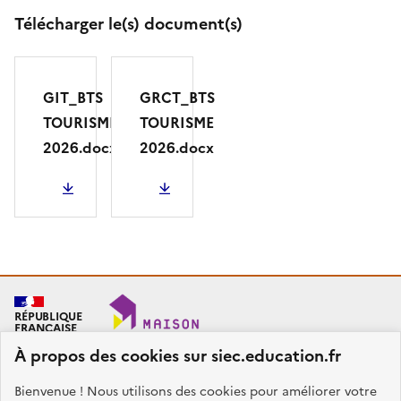
Télécharger le(s) document(s)
GIT_BTS
GRCT_BTS
TOURISME
TOURISME
2026.docx
2026.docx
32.54 Ko
57.56 Ko
RÉPUBLIQUE
FRANÇAISE
À propos des cookies sur siec.education.fr
Bienvenue ! Nous utilisons des cookies pour améliorer votre
SIEC - Maison des examens