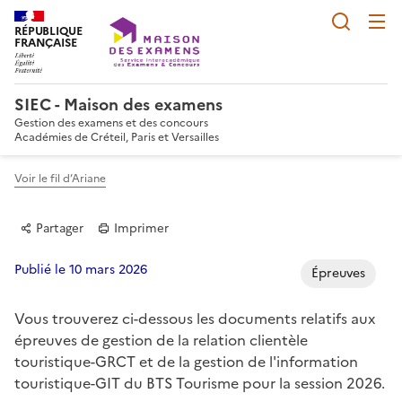
Reche
RÉPUBLIQUE
FRANÇAISE
SIEC - Maison des examens
Gestion des examens et des concours
Académies de Créteil, Paris et Versailles
Voir le fil d’Ariane
Partager
Imprimer
Publié le 10 mars 2026
Épreuves
Vous trouverez ci-dessous les documents relatifs aux
Partager sur Facebook
Partager sur Twitter
Partager sur LinkedIn
Partager par email
Copier dans le p
épreuves de gestion de la relation clientèle
touristique-GRCT et de la gestion de l'information
touristique-GIT du BTS Tourisme pour la session 2026.