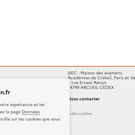
SIEC - Maison des examens
Académies de Créteil, Paris et Ve
7, rue Ernest Renan
94749 ARCUEIL CEDEX
n.fr
Nous contacter
otre expérience et les
itez la page
Données
Données personnelles
Gestion des cookies
trôle sur les cookies que vous
ence etalab-2.0