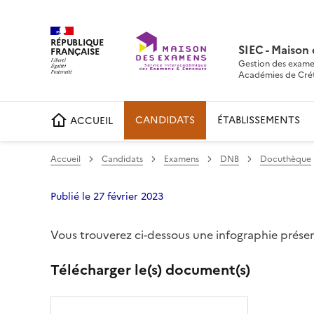
RÉPUBLIQUE
SIEC - Maison
FRANÇAISE
Gestion des exame
Académies de Crétei
CANDIDATS
ÉTABLISSEMENTS
ACCUEIL
Accueil
Candidats
Examens
DNB
Docuthèque
Publié le 27 février 2023
Vous trouverez ci-dessous une infographie prés
Partager sur Facebook
Partager sur Twitter
Partager sur LinkedIn
Partager par emai
Copier da
Télécharger le(s) document(s)