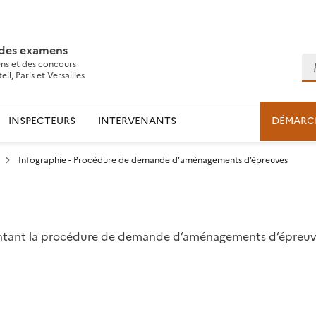
 des examens
Re
ns et des concours
l, Paris et Versailles
INSPECTEURS
INTERVENANTS
DÉMARC
Infographie - Procédure de demande d’aménagements d’épreuves
entant la procédure de demande d’aménagements d’épreuves
l
ns le presse-papier