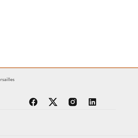
rsailles
facebook
x
instagram
linkedin