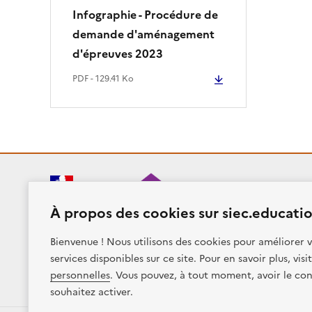
Infographie - Procédure de
demande d'aménagement
d'épreuves 2023
PDF - 129.41 Ko
RÉPUBLIQUE
FRANÇAISE
À propos des cookies sur siec.educatio
Bienvenue ! Nous utilisons des cookies pour améliorer v
services disponibles sur ce site. Pour en savoir plus, vis
Plan du site
Presse
Accessibilité
Mentions légales
personnelles
. Vous pouvez, à tout moment, avoir le con
Sauf mention contraire, tous les contenus de ce site sont sous
lic
souhaitez activer.