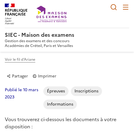
Reche
RÉPUBLIQUE
FRANÇAISE
SIEC - Maison des examens
Gestion des examens et des concours
Académies de Créteil, Paris et Versailles
Voir le fil d’Ariane
Partager
Imprimer
Publié le 10 mars
Épreuves
Inscriptions
2023
Informations
Partager sur Facebook
Partager sur Twitter
Partager sur LinkedIn
Partager par email
Copier dans le p
Vous trouverez ci-dessous les documents à votre
disposition
: