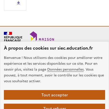
PDF - 188.31 Ko
RÉPUBLIQUE
FRANÇAISE
À propos des cookies sur siec.education.fr
Bienvenue ! Nous utilisons des cookies pour améliorer votre
SIEC - Maison des examens
Académies de Créteil, Paris et Versailles
expérience et les services disponibles sur ce site. Pour en
7, rue Ernest Renan
savoir plus, visitez la page
Données personnelles
. Vous
94749 ARCUEIL CEDEX
pouvez, à tout moment, avoir le contrôle sur les cookies que
Nous contacter
vous souhaitez activer.
facebook
x
instagram
linkedin
Tout accepter
Plan du site
Presse
Accessibilité
Mentions légales
Données
Tout refuser