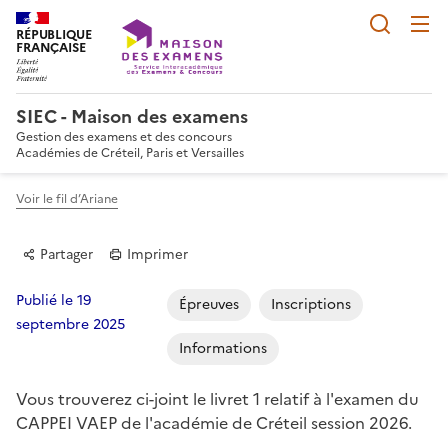
Reche
RÉPUBLIQUE
FRANÇAISE
SIEC - Maison des examens
Gestion des examens et des concours
Académies de Créteil, Paris et Versailles
Voir le fil d’Ariane
Partager
Imprimer
Publié le 19
Épreuves
Inscriptions
septembre 2025
Informations
Partager sur Facebook
Partager sur Twitter
Partager sur LinkedIn
Partager par email
Copier dans le p
Vous trouverez ci-joint le livret 1 relatif à l'examen du
CAPPEI VAEP de l'académie de Créteil session 2026.