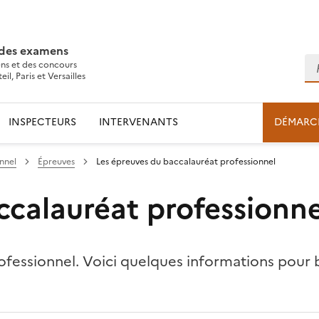
 des examens
Re
ns et des concours
l, Paris et Versailles
INSPECTEURS
INTERVENANTS
DÉMARC
nnel
Épreuves
Les épreuves du baccalauréat professionnel
ccalauréat professionne
ofessionnel. Voici quelques informations pour b
l
ns le presse-papier