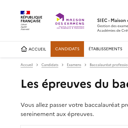
RÉPUBLIQUE
SIEC - Maison
FRANÇAISE
Gestion des exame
Académies de Crétei
CANDIDATS
ÉTABLISSEMENTS
ACCUEIL
Accueil
Candidats
Examens
Baccalauréat professio
Les épreuves du ba
Vous allez passer votre baccalauréat pr
sereinement aux épreuves.
Partager sur Facebook
Partager sur Twitter
Partager sur LinkedIn
Partager par emai
Copier da