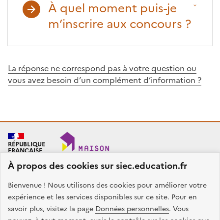
À quel moment puis-je
m’inscrire aux concours ?
La réponse ne correspond pas à votre question ou
vous avez besoin d’un complément d’information ?
RÉPUBLIQUE
FRANÇAISE
À propos des cookies sur siec.education.fr
Bienvenue ! Nous utilisons des cookies pour améliorer votre
SIEC - Maison des examens
Académies de Créteil, Paris et Versailles
expérience et les services disponibles sur ce site. Pour en
7, rue Ernest Renan
savoir plus, visitez la page
Données personnelles
. Vous
94749 ARCUEIL CEDEX