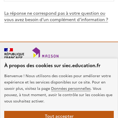
La réponse ne correspond pas à votre question ou
vous avez besoin d’un complément d’information ?
RÉPUBLIQUE
FRANÇAISE
À propos des cookies sur siec.education.fr
Bienvenue ! Nous utilisons des cookies pour améliorer votre
SIEC - Maison des examens
Académies de Créteil, Paris et Versailles
expérience et les services disponibles sur ce site. Pour en
7, rue Ernest Renan
savoir plus, visitez la page
Données personnelles
. Vous
94749 ARCUEIL CEDEX
pouvez, à tout moment, avoir le contrôle sur les cookies que
Nous contacter
vous souhaitez activer.
facebook
x
instagram
linkedin
Tout accepter