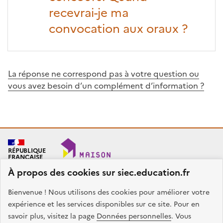
recevrai-je ma
convocation aux oraux ?
La réponse ne correspond pas à votre question ou
vous avez besoin d’un complément d’information ?
RÉPUBLIQUE
FRANÇAISE
À propos des cookies sur siec.education.fr
Bienvenue ! Nous utilisons des cookies pour améliorer votre
SIEC - Maison des examens
Académies de Créteil, Paris et Versailles
expérience et les services disponibles sur ce site. Pour en
7, rue Ernest Renan
savoir plus, visitez la page
Données personnelles
. Vous
94749 ARCUEIL CEDEX