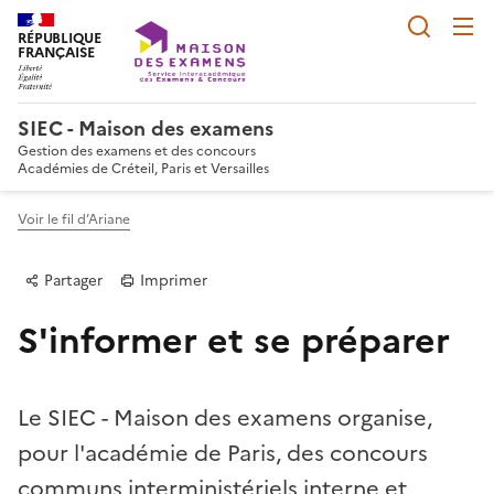
Reche
RÉPUBLIQUE
FRANÇAISE
SIEC - Maison des examens
Gestion des examens et des concours
Académies de Créteil, Paris et Versailles
Voir le fil d’Ariane
Partager
Imprimer
S'informer et se préparer
Le SIEC - Maison des examens organise,
pour l'académie de Paris, des concours
Partager sur Facebook
Partager sur Twitter
Partager sur LinkedIn
Partager par email
Copier dans le p
communs interministériels interne et