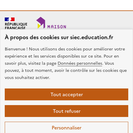
RÉPUBLIQUE
FRANÇAISE
À propos des cookies sur siec.education.fr
Bienvenue ! Nous utilisons des cookies pour améliorer votre
SIEC - Maison des examens
Académies de Créteil, Paris et Versailles
expérience et les services disponibles sur ce site. Pour en
7, rue Ernest Renan
savoir plus, visitez la page
Données personnelles
. Vous
94749 ARCUEIL CEDEX
pouvez, à tout moment, avoir le contrôle sur les cookies que
Nous contacter
vous souhaitez activer.
facebook
x
instagram
linkedin
Tout accepter
Plan du site
Presse
Accessibilité
Mentions légales
Données
Tout refuser
personnelles
Gestion des cookies
Sauf mention contraire, tous les contenus de ce site sont sous
licence
Personnaliser
etalab-2.0