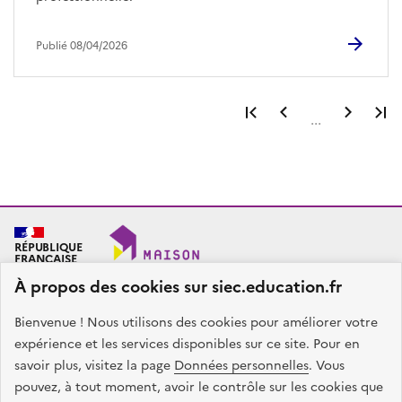
Publié 08/04/2026
Première page
Page précéden
Page 
...
RÉPUBLIQUE
FRANÇAISE
À propos des cookies sur siec.education.fr
Bienvenue ! Nous utilisons des cookies pour améliorer votre
SIEC - Maison des examens
Académies de Créteil, Paris et Versailles
expérience et les services disponibles sur ce site. Pour en
7, rue Ernest Renan
savoir plus, visitez la page
Données personnelles
. Vous
94749 ARCUEIL CEDEX
pouvez, à tout moment, avoir le contrôle sur les cookies que
Nous contacter