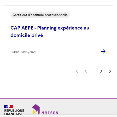
Certificat d'aptitude professionnelle
CAP AEPE - Planning expérience au
domicile privé
Publié 10/10/2024
Première page
Page précéde
Page 
RÉPUBLIQUE
FRANÇAISE