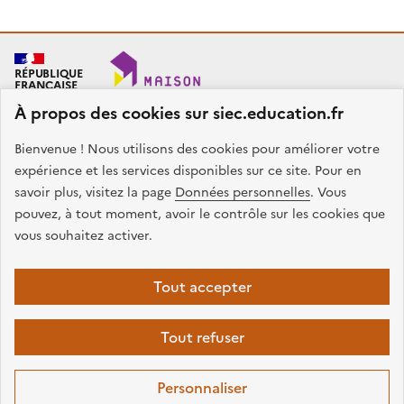
RÉPUBLIQUE
FRANÇAISE
À propos des cookies sur siec.education.fr
Bienvenue ! Nous utilisons des cookies pour améliorer votre
SIEC - Maison des examens
Académies de Créteil, Paris et Versailles
expérience et les services disponibles sur ce site. Pour en
7, rue Ernest Renan
savoir plus, visitez la page
Données personnelles
. Vous
94749 ARCUEIL CEDEX
pouvez, à tout moment, avoir le contrôle sur les cookies que
Nous contacter
vous souhaitez activer.
facebook
x
instagram
linkedin
Tout accepter
Plan du site
Presse
Accessibilité
Mentions légales
Données
Tout refuser
personnelles
Gestion des cookies
Sauf mention contraire, tous les contenus de ce site sont sous
licence
Personnaliser
etalab-2.0