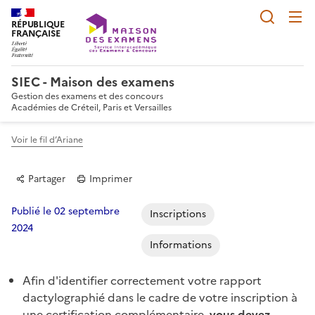
Reche
RÉPUBLIQUE
FRANÇAISE
SIEC - Maison des examens
Gestion des examens et des concours
Académies de Créteil, Paris et Versailles
Voir le fil d’Ariane
Partager
Imprimer
Publié le 02 septembre
Inscriptions
2024
Informations
Partager sur Facebook
Partager sur Twitter
Partager sur LinkedIn
Partager par email
Copier dans le p
Afin d'identifier correctement votre rapport
dactylographié dans le cadre de votre inscription à
une certification complémentaire,
vous devez