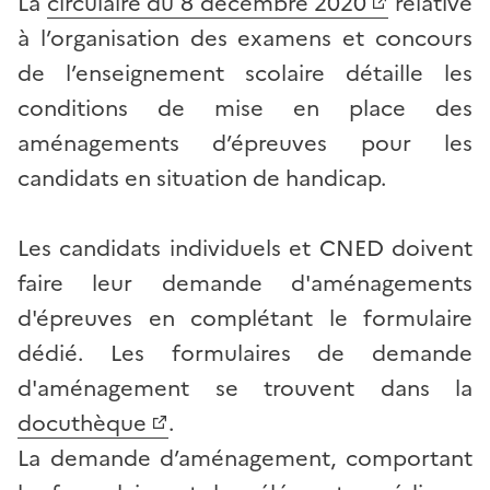
La
circulaire du 8 décembre 2020
relative
Partager sur Facebook
Partager sur Twitter
Partager sur LinkedIn
Partager par email
Copier dans le p
à l’organisation des examens et concours
de l’enseignement scolaire détaille les
conditions de mise en place des
aménagements d’épreuves pour les
candidats en situation de handicap.
Les candidats individuels et CNED doivent
faire leur demande d'aménagements
d'épreuves en complétant le formulaire
dédié. Les formulaires de demande
d'aménagement se trouvent dans la
docuthèque
.
La demande d’aménagement, comportant