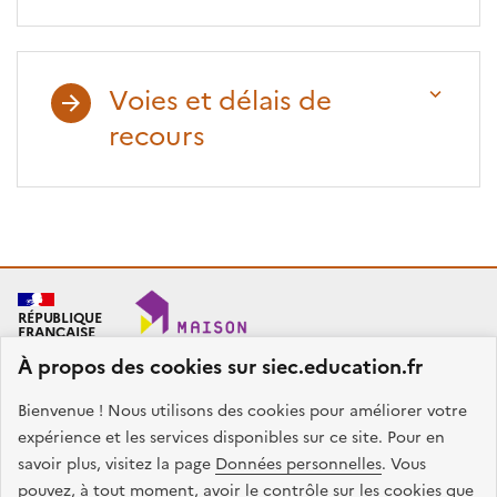
Voies et délais de
recours
RÉPUBLIQUE
FRANÇAISE
À propos des cookies sur siec.education.fr
Bienvenue ! Nous utilisons des cookies pour améliorer votre
SIEC - Maison des examens
Académies de Créteil, Paris et Versailles
expérience et les services disponibles sur ce site. Pour en
7, rue Ernest Renan
savoir plus, visitez la page
Données personnelles
. Vous
94749 ARCUEIL CEDEX
pouvez, à tout moment, avoir le contrôle sur les cookies que