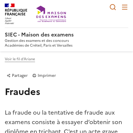
Reche
RÉPUBLIQUE
FRANÇAISE
SIEC - Maison des examens
Gestion des examens et des concours
Académies de Créteil, Paris et Versailles
Voir le fil d’Ariane
Partager
Imprimer
Fraudes
La fraude ou la tentative de fraude aux
examens consiste à essayer d’obtenir son
Partager sur Facebook
Partager sur Twitter
Partager sur LinkedIn
Partager par email
Copier dans le p
diplôme en trichant. C'est un acte grave