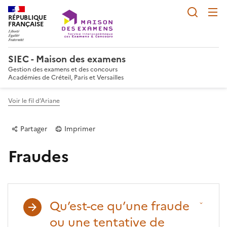
Reche
RÉPUBLIQUE
FRANÇAISE
SIEC - Maison des examens
Gestion des examens et des concours
Académies de Créteil, Paris et Versailles
Voir le fil d’Ariane
Partager
Imprimer
Fraudes
Qu’est-ce qu’une fraude
Partager sur Facebook
Partager sur Twitter
Partager sur LinkedIn
Partager par email
Copier dans le p
ou une tentative de