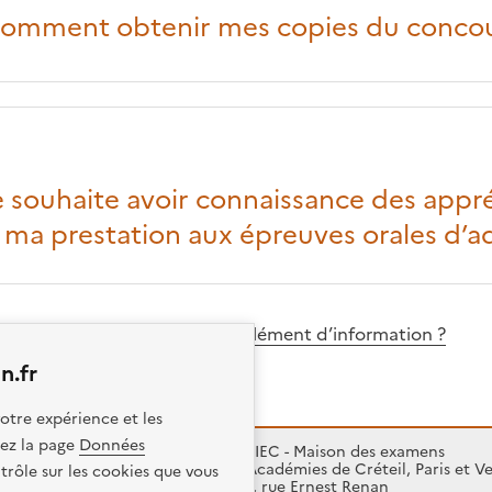
Comment obtenir mes copies du concou
e souhaite avoir connaissance des appr
 ma prestation aux épreuves orales d’a
ou vous avez besoin d’un complément d’information ?
n.fr
otre expérience et les
itez la page
Données
SIEC - Maison des examens
Académies de Créteil, Paris et Ve
trôle sur les cookies que vous
7, rue Ernest Renan