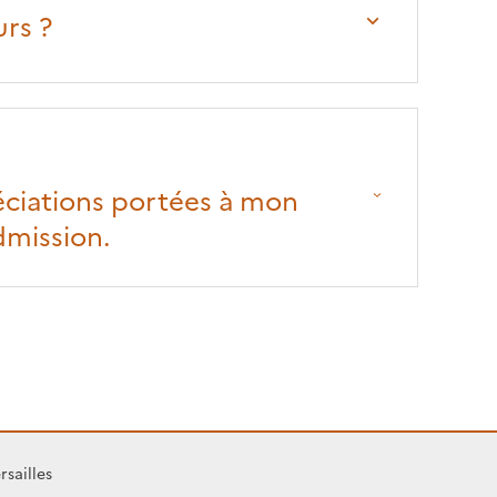
rs ?
éciations portées à mon
dmission.
rsailles