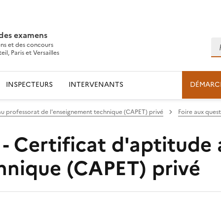
 des examens
Re
ns et des concours
l, Paris et Versailles
INSPECTEURS
INTERVENANTS
DÉMARC
 au professorat de l'enseignement technique (CAPET) privé
Foire aux quest
 - Certificat d'aptitude
hnique (CAPET) privé