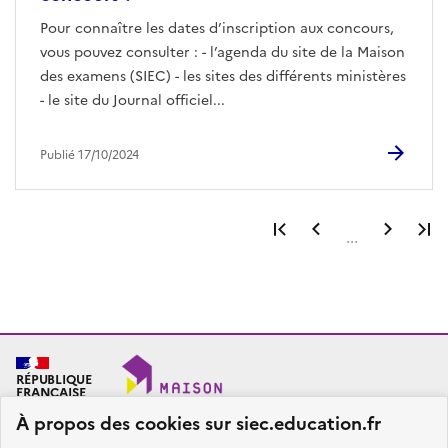
Pour connaître les dates d’inscription aux concours,
vous pouvez consulter : - l’agenda du site de la Maison
des examens (SIEC) - les sites des différents ministères
- le site du Journal officiel...
Publié 17/10/2024
Première page
Page précéden
Page 
...
RÉPUBLIQUE
FRANÇAISE
À propos des cookies sur siec.education.fr