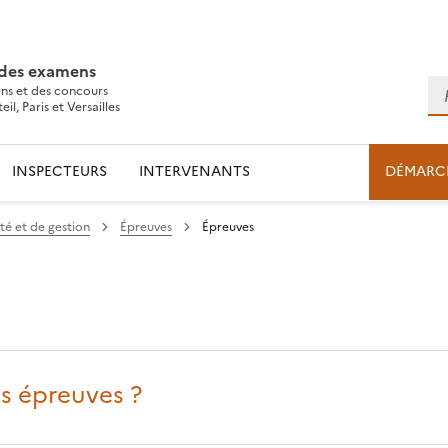
 des examens
Re
ns et des concours
l, Paris et Versailles
INSPECTEURS
INTERVENANTS
DÉMARC
é et de gestion
Épreuves
Épreuves
s épreuves ?
l
ns le presse-papier