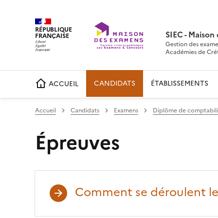
RÉPUBLIQUE
SIEC - Maison
FRANÇAISE
Gestion des exame
Académies de Crétei
CANDIDATS
ÉTABLISSEMENTS
ACCUEIL
Accueil
Candidats
Examens
Diplôme de comptabilit
Épreuves
Comment se déroulent le
Partager sur Facebook
Partager sur Twitter
Partager sur LinkedIn
Partager par emai
Copier da