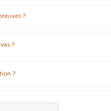
preuves ?
uves ?
tion ?