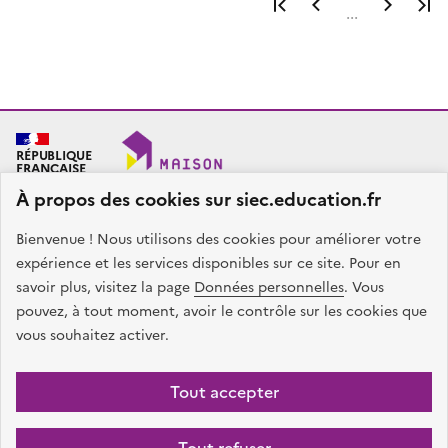
Première page
Page précéden
Page 
...
RÉPUBLIQUE
FRANÇAISE
À propos des cookies sur siec.education.fr
Bienvenue ! Nous utilisons des cookies pour améliorer votre
SIEC - Maison des examens
Académies de Créteil, Paris et Versailles
expérience et les services disponibles sur ce site. Pour en
7, rue Ernest Renan
savoir plus, visitez la page
Données personnelles
. Vous
94749 ARCUEIL CEDEX
pouvez, à tout moment, avoir le contrôle sur les cookies que
Nous contacter
vous souhaitez activer.
facebook
x
instagram
linkedin
Tout accepter
Plan du site
Presse
Accessibilité
Mentions légales
Données